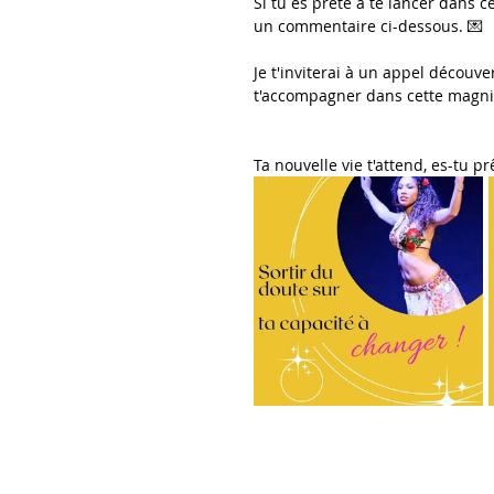
Si tu es prête à te lancer dans c
un commentaire ci-dessous. 💌
Je t'inviterai à un appel décou
t'accompagner dans cette magn
Ta nouvelle vie t'attend, es-tu pr