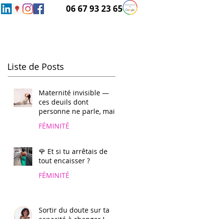
06 67 93 23 65
Liste de Posts
Maternité invisible —
ces deuils dont
personne ne parle, mais
que tant de femmes
FÉMINITÉ
portent en silence 🕊️
🌹 Et si tu arrêtais de
tout encaisser ?
FÉMINITÉ
Sortir du doute sur ta