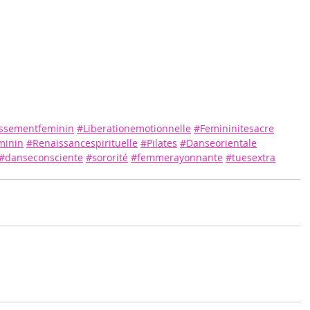
ssementfeminin
#Liberationemotionnelle
#Femininitesacre
minin
#Renaissancespirituelle
#Pilates
#Danseorientale
#danseconsciente
#sororité
#femmerayonnante
#tuesextra