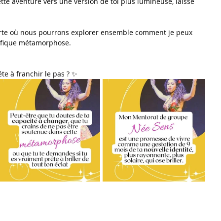
ette aventure vers une version de toi plus lumineuse, laisse 
verte où nous pourrons explorer ensemble comment je peux 
ifique métamorphose.
ête à franchir le pas ? ✨