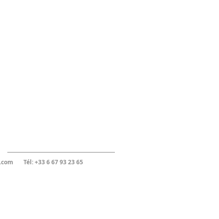
Recent Posts
.com
Tél: +33 6 67 93 23 65