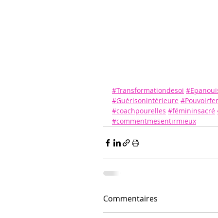
#Transformationdesoi
#Epanoui
#Guérisonintérieure
#Pouvoirfe
#coachpourelles
#fémininsacré
#commentmesentirmieux
Commentaires