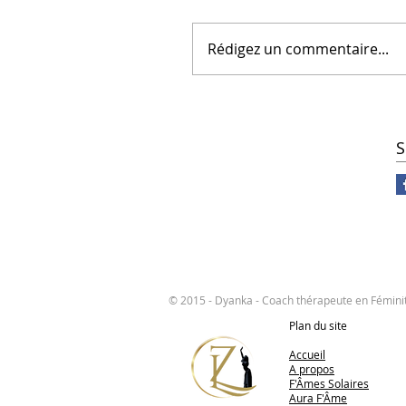
Rédigez un commentaire...
S
© 2015 - Dyanka - Coach thérapeute en Fémini
Plan du site
Accueil
A propos
F'Âmes Solaires
Aura F'Âme