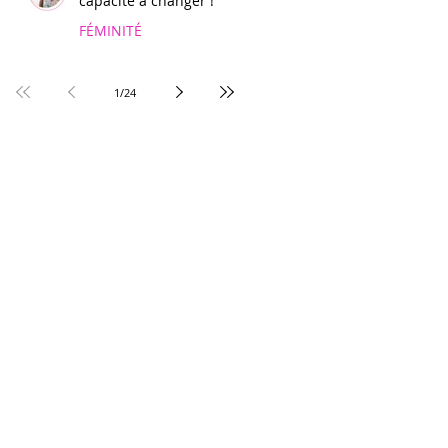
capacité à changer !
FÉMINITÉ
1
/
24