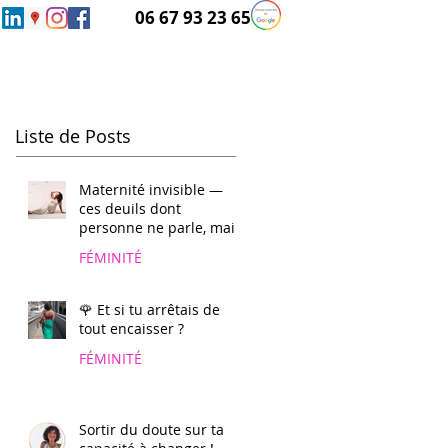
06 67 93 23 65
Liste de Posts
Maternité invisible —
ces deuils dont
personne ne parle, mais
que tant de femmes
FÉMINITÉ
portent en silence 🕊️
🌹 Et si tu arrêtais de
tout encaisser ?
FÉMINITÉ
Sortir du doute sur ta