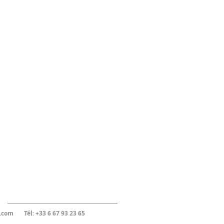
Recent Posts
.com
Tél: +33 6 67 93 23 65