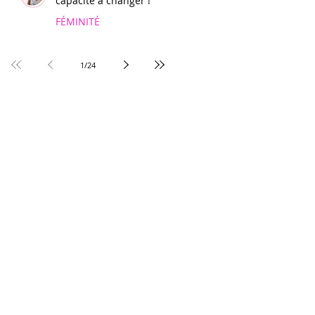
capacité à changer !
FÉMINITÉ
1
/
24