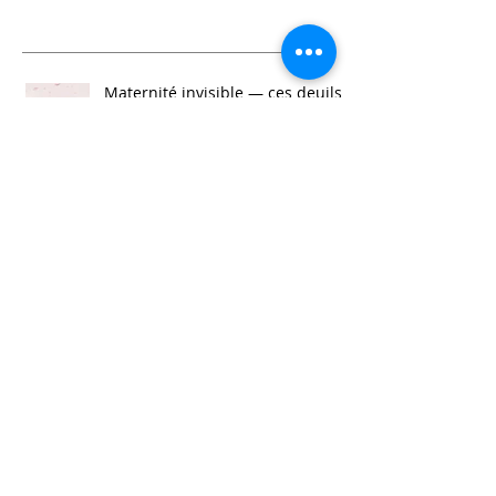
Recent Posts
Maternité invisible — ces deuils
dont personne ne parle, mais que
tant de femmes portent en
silence 🕊️
FÉMINITÉ
🌹 Et si tu arrêtais de tout
encaisser ?
FÉMINITÉ
Sortir du doute sur ta capacité à
changer !
FÉMINITÉ