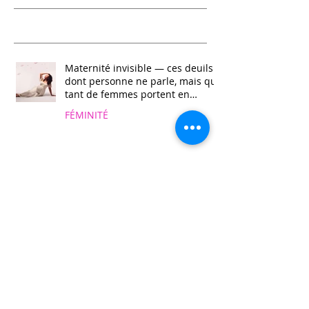
Recent Posts
Maternité invisible — ces deuils
dont personne ne parle, mais que
tant de femmes portent en
silence 🕊️
FÉMINITÉ
🌹 Et si tu arrêtais de tout
encaisser ?
FÉMINITÉ
Sortir du doute sur ta capacité à
changer !
FÉMINITÉ