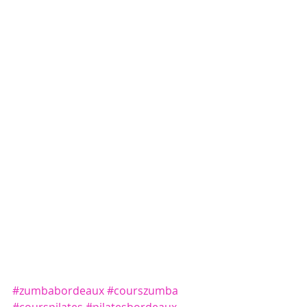
#zumbabordeaux
#courszumba
#courspilates
#pilatesbordeaux